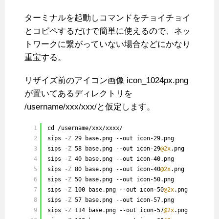
ターミナルを起動しコマンドをチョイチョイ
とコピペするだけで簡単に使えるので、ネッ
トワークに繋がっていない場合などにかなり
重宝する。
リザイズ前のアイコン画像 icon_1024px.png
が置いてあるディレクトリを
/username/xxx/xxx/と仮定します。
1
cd /username/xxx/xxxx/
2
sips
-Z
29 base.png --out icon-29.png
3
sips
-Z
58 base.png --out icon-29
@2x
.png
4
sips
-Z
40 base.png --out icon-40.png
5
sips
-Z
80 base.png --out icon-40
@2x
.png
6
sips
-Z
50 base.png --out icon-50.png
7
sips
-Z
100 base.png --out icon-50
@2x
.png
8
sips
-Z
57 base.png --out icon-57.png
9
sips
-Z
114 base.png --out icon-57
@2x
.png