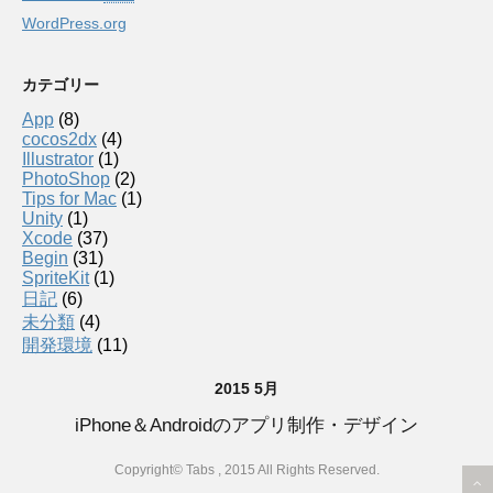
WordPress.org
カテゴリー
App
(8)
cocos2dx
(4)
Illustrator
(1)
PhotoShop
(2)
Tips for Mac
(1)
Unity
(1)
Xcode
(37)
Begin
(31)
SpriteKit
(1)
日記
(6)
未分類
(4)
開発環境
(11)
2015 5月
iPhone＆Androidのアプリ制作・デザイン
Copyright© Tabs , 2015 All Rights Reserved.